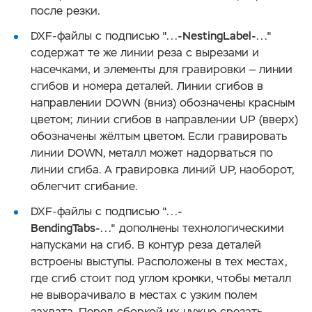
после резки.
DXF-файлы с подписью "...
-NestingLabel-
..."
содержат те же линии реза с вырезами
и
насечками, и элементы для гравировки — линии
сгибов и номера деталей.
Линии сгибов в
направлении DOWN (вниз) обозначены красным
цветом; линии сгибов в направлении UP (вверх)
обозначены жёлтым цветом. Если гравировать
линии DOWN, металл может надорваться по
линии сгиба. А гравировка линий UP, наоборот,
облегчит сгибание.
DXF-файлы с подписью "...
-
BendingTabs-
..." дополнены технологическими
напусками на сгиб. В контур реза деталей
встроены выступы. Расположены в тех местах,
где сгиб стоит под углом кромки, чтобы металл
не выворачивало в местах с узким полем
захвата. Перед сборкой их нужно срезать