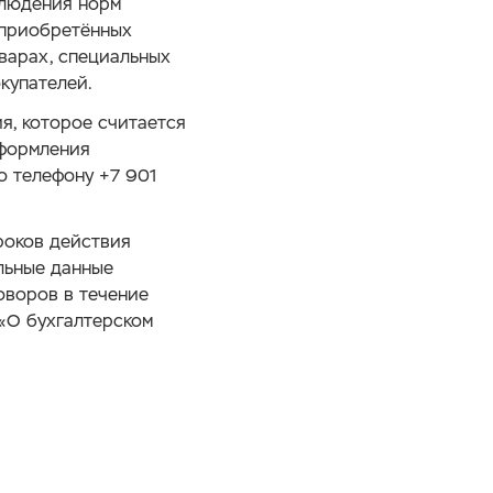
блюдения норм
 приобретённых
варах, специальных
купателей.
я, которое считается
оформления
о телефону +7 901
роков действия
льные данные
оворов в течение
З «О бухгалтерском