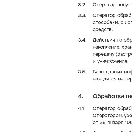
Оператор получа
Оператор обраб
способами, с ис
средств.
Действия по обр
накопление, хра
передачу (распр
и уничтожение.
Базы данных ин
находятся на те
Обработка п
Оператор обраб
Оператором, ур
от 26 января 199