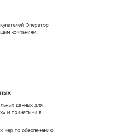
окупателей Оператор
ющим компаниям:
нных
альных данных для
х» и принятыми в
их мер по обеспечению