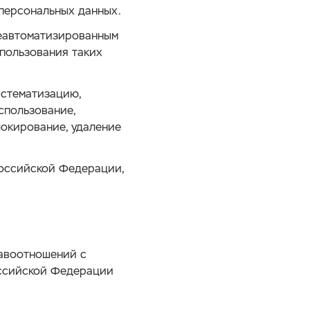
персональных данных.
еавтоматизированным
спользования таких
истематизацию,
использование,
локирование, удаление
оссийской Федерации,
равоотношений с
оссийской Федерации