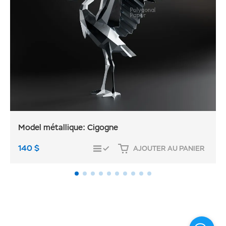
Model métallique: Cigogne
140
$
AJOUTER AU PANIER
COMPARER