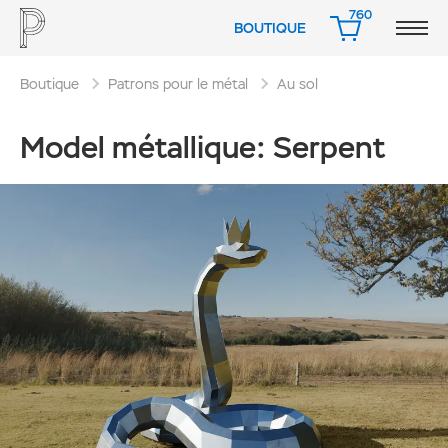
760
BOUTIQUE
PANIER
Boutique
Patrons pour le métal
Au sol
Model métallique: Serpent