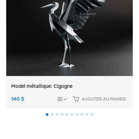
Model métallique: Cigogne
140
$
AJOUTER AU PANIER
COMPARER