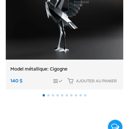
Model métallique: Cigogne
140
$
AJOUTER AU PANIER
COMPARER