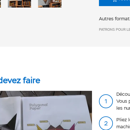
Autres format
PATRONS POUR LE
evez faire
Découp
Vous p
les n
Pliez 
machin