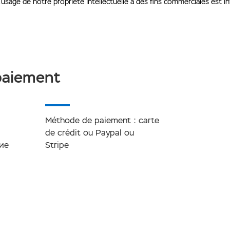
’usage de notre propriété intellectuelle à des fins commerciales est i
 paiement
Méthode de paiement : carte
de crédit ou Paypal ou
ие
Stripe