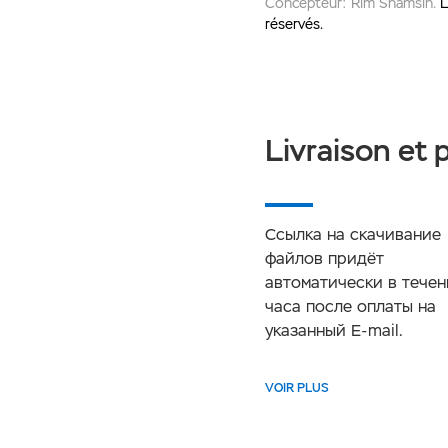
Concepteur: Rim Shamsin.
L
réservés.
Livraison et
Ссылка на скачивание
файлов придёт
автоматически в течен
часа после оплаты на
указанный E-mail.
VOIR PLUS