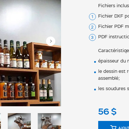
Fichiers inclus
Fichier DXF p
Fichier PDF m
PDF instructi
Caractéristiqe
épaisseur du 
le dessin est 
assemblé;
les soudures s
56
$
AJOUT