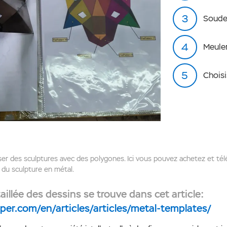
Souder
Meule
Choisi
r des sculptures avec des polygones. Ici vous pouvez achetez et télé
n du sculpture en métal.
illée des dessins se trouve dans cet article:
per.com/en/articles/articles/metal-templates/