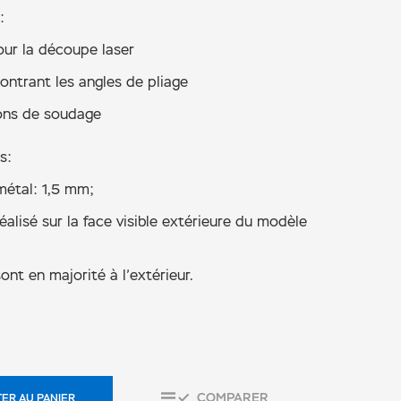
:
our la découpe laser
ontrant les angles de pliage
ons de soudage
s:
métal: 1,5 mm;
réalisé sur la face visible extérieure du modèle
ont en majorité à l’extérieur.
COMPARER
ER AU PANIER