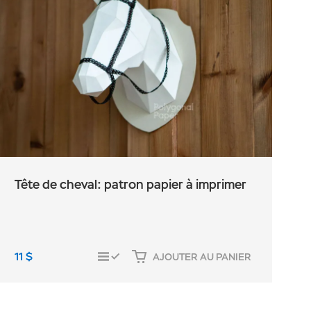
Tête de cheval: patron papier à imprimer
11
$
1
AJOUTER AU PANIER
COMPARER