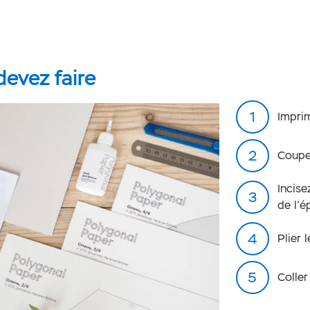
evez faire
Impri
Couper
Incise
de l’é
Plier 
Coller