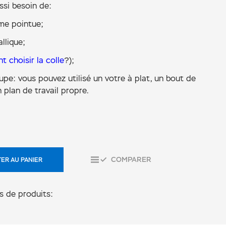
ssi besoin de:
ame pointue;
llique;
 choisir la colle
?);
pe: vous pouvez utilisé un votre à plat, un bout de
n plan de travail propre.
COMPARER
ER AU PANIER
s de produits: