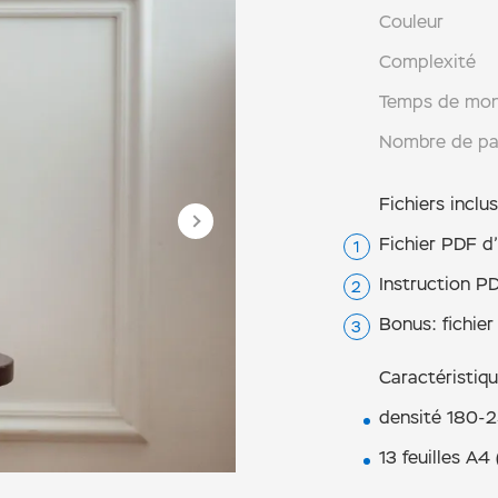
Couleur
Complexité
Temps de mo
Nombre de p
Fichiers inclus
Fichier PDF d
Instruction PD
Bonus: fichie
Caractéristiq
densité 180-2
13 feuilles А