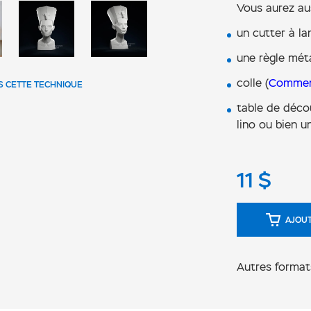
Vous aurez au
un cutter à l
une règle méta
colle (
Comment
S CETTE TECHNIQUE
table de décou
lino ou bien u
11
$
AJOUT
Autres format