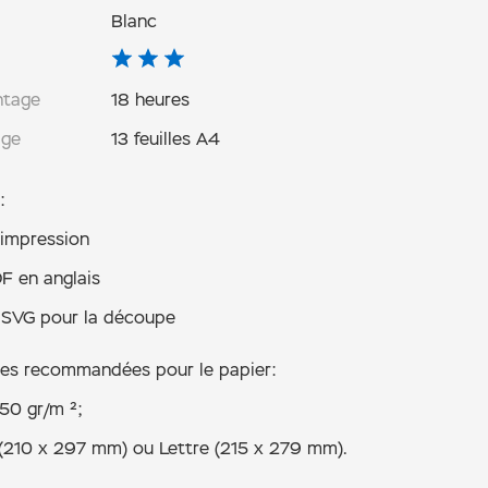
Blanc
ntage
18 heures
age
13 feuilles A4
:
’impression
F en anglais
r SVG pour la découpe
ues recommandées pour le papier:
50 gr/m ²;
4 (210 x 297 mm) ou Lettre (215 x 279 mm).