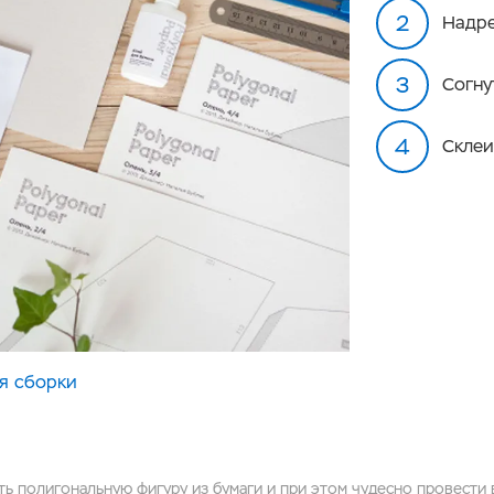
Надре
Согну
Склеи
я сборки
ь полигональную фигуру из бумаги и при этом чудесно провести 