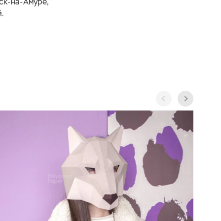
ск-на-Амуре,
.