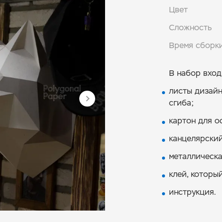
Цвет
Сложность
Время сборк
В набор вход
листы дизайн
сгиба;
картон для о
канцелярский
металлическа
клей, которы
инструкция.