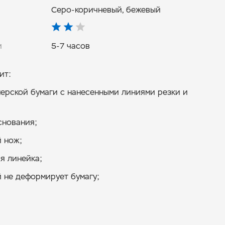
Серо-коричневый, бежевый
и
5-7 часов
ит:
ерской бумаги с нанесенными линиями резки и
снования;
 нож;
я линейка;
й не деформирует бумагу;