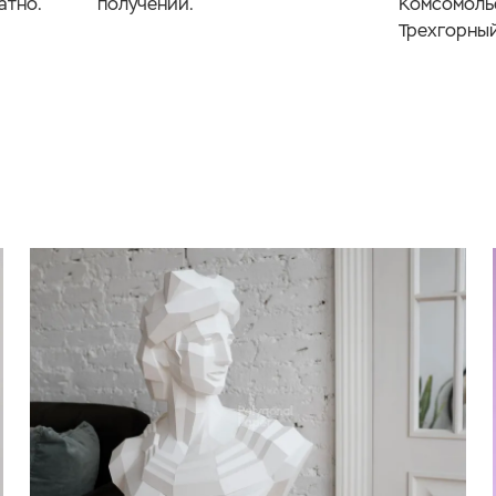
атно.
получении.
Комсомоль
Трехгорный