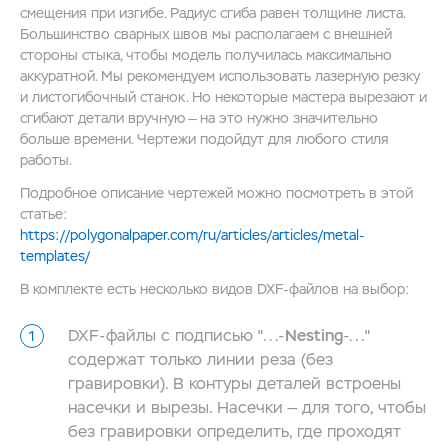
смещения при изгибе. Радиус cгиба равен толщине листа.
Большинство сварных швов мы располагаем с внешней
стороны стыка, чтобы модель получилась максимально
аккуратной. Мы рекомендуем использовать лазерную резку
и листогибочный станок. Но некоторые мастера вырезают и
сгибают детали вручную — на это нужно значительно
больше времени. Чертежи подойдут для любого стиля
работы.
Подробное описание чертежей можно посмотреть в этой
статье:
https://polygonalpaper.com/ru/articles/articles/metal-
templates/
В комплекте есть несколько видов DXF-файлов на выбор:
DXF-файлы с подписью "...-
Nesting
-..."
содержат только линии реза (без
гравировки). В контуры деталей встроены
насечки и вырезы. Насечки — для того, чтобы
без гравировки определить, где проходят