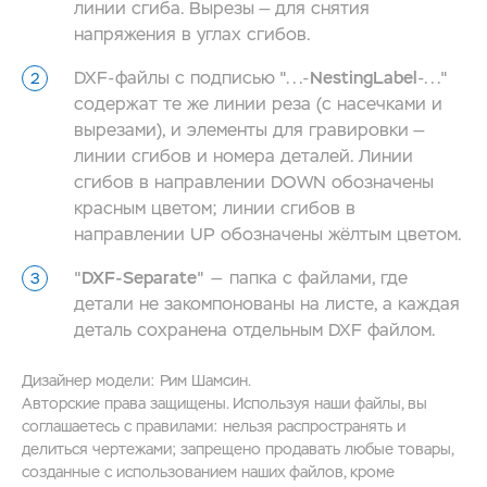
линии сгиба. Вырезы — для снятия
напряжения в углах сгибов.
DXF-файлы с подписью "...-
NestingLabel
-..."
содержат те же линии реза (с насечками и
вырезами), и элементы для гравировки —
линии сгибов и номера деталей. Линии
сгибов в направлении DOWN обозначены
красным цветом; линии сгибов в
направлении UP обозначены жёлтым цветом.
"
DXF-Separate
" — папка с файлами, где
детали не закомпонованы на листе, а каждая
деталь сохранена отдельным DXF файлом.
Дизайнер модели: Рим Шамсин.
Авторские права защищены. Используя наши файлы, вы
соглашаетесь с правилами: нельзя распространять и
делиться чертежами; запрещено продавать любые товары,
созданные с использованием наших файлов, кроме