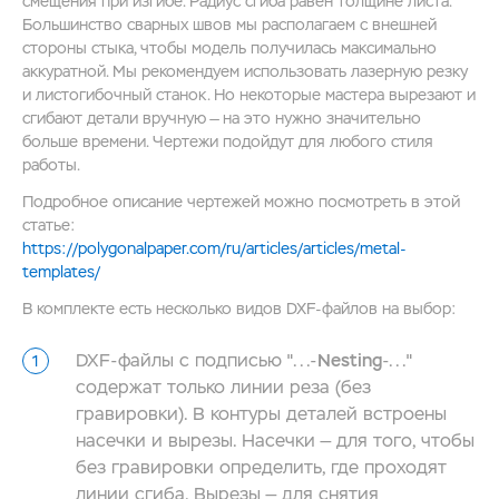
смещения при изгибе. Радиус cгиба равен толщине листа.
Большинство сварных швов мы располагаем с внешней
стороны стыка, чтобы модель получилась максимально
аккуратной. Мы рекомендуем использовать лазерную резку
и листогибочный станок. Но некоторые мастера вырезают и
сгибают детали вручную — на это нужно значительно
больше времени. Чертежи подойдут для любого стиля
работы.
Подробное описание чертежей можно посмотреть в этой
статье:
https://polygonalpaper.com/ru/articles/articles/metal-
templates/
В комплекте есть несколько видов DXF-файлов на выбор:
DXF-файлы с подписью "...-
Nesting
-..."
содержат только линии реза (без
гравировки). В контуры деталей встроены
насечки и вырезы. Насечки — для того, чтобы
без гравировки определить, где проходят
линии сгиба. Вырезы — для снятия