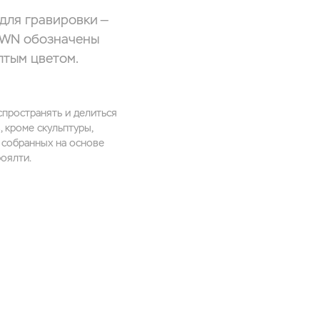
 для гравировки —
DOWN обозначены
лтым цветом.
спространять и делиться
 кроме скульптуры,
, собранных на основе
оялти.