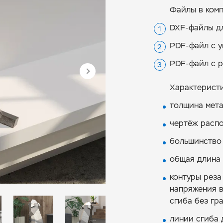
Файлы в комп
DXF-файлы дл
PDF-файл с у
PDF-файл с р
Характеристи
толщина мета
чертёж расп
большинство
общая длина р
контуры реза
напряжения в
сгиба без гр
линии сгиба 