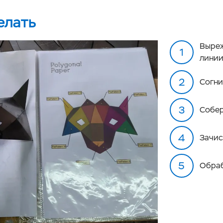
елать
Выреж
линии
Согни
Собер
Зачис
Обраб