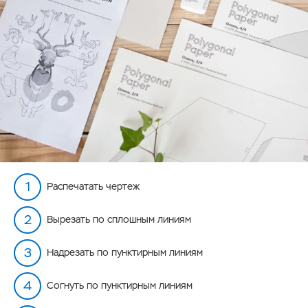
Распечатать чертеж
Вырезать по сплошным линиям
Надрезать по пунктирным линиям
Согнуть по пунктирным линиям