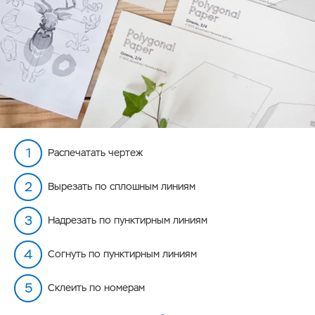
Распечатать чертеж
Вырезать по сплошным линиям
Надрезать по пунктирным линиям
Согнуть по пунктирным линиям
Склеить по номерам