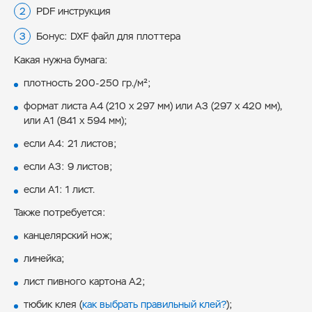
PDF инструкция
Бонус: DXF файл для плоттера
Какая нужна бумага:
плотность 200-250 гр./м²;
формат листа А4 (210 х 297 мм) или А3 (297 х 420 мм),
или А1 (841 х 594 мм);
если А4: 21 листов;
если А3: 9 листов;
если А1: 1 лист.
Также потребуется:
канцелярский нож;
линейка;
лист пивного картона А2;
тюбик клея (
как выбрать правильный клей?
);