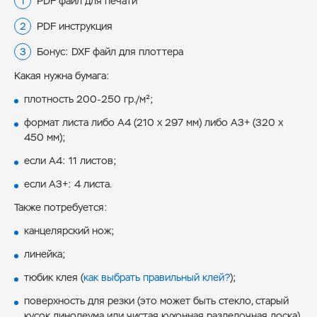
PDF файл для печати
PDF инструкция
Бонус: DXF файл для плоттера
Какая нужна бумага:
плотность 200-250 гр./м²;
формат листа либо А4 (210 x 297 мм) либо А3+ (320 x
450 мм);
если А4: 11 листов;
если А3+: 4 листа.
Также потребуется:
канцелярский нож;
линейка;
тюбик клея (
как выбрать правильный клей?
);
поверхность для резки (это может быть стекло, старый
кусок линолеума или чистая кухонная разделочная доска).