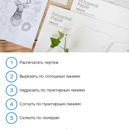
Распечатать чертеж
Вырезать по сплошным линиям
Надрезать по пунктирным линиям
Согнуть по пунктирным линиям
Склеить по номерам