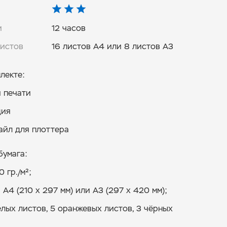
и
12 часов
листов
16 листов А4 или 8 листов А3
лекте:
 печати
ция
айл для плоттера
бумага:
 гр./м²;
А4 (210 x 297 мм) или А3 (297 x 420 мм);
елых листов, 5 оранжевых листов, 3 чёрных