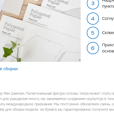
Надре
пункт
Согну
Склеи
Прикл
основ
я сборки
ер Рим Шамсин. Полигональная фигура головы тигра может стать 
м для рукоделия много, мы занимаемся созданием скульптур в техн
чить международное признание. Мы постоянно обновляем схемы, 
тёж для сборки модели из бумаги, вы гарантированно получите вы