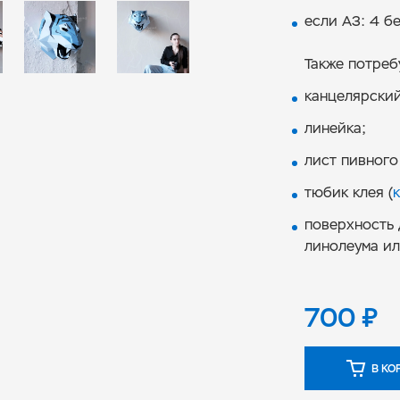
если А3: 4 б
Также потреб
канцелярский
линейка;
лист пивного
тюбик клея (
поверхность 
линолеума ил
700
₽
В КО