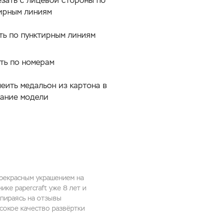
зать с лицевой стороны по
ирным линиям
ть по пунктирным линиям
ть по номерам
еить медальон из картона в
ание модели
прекрасным украшением на
ике papercraft уже 8 лет и
опираясь на отзывы
сокое качество развёртки