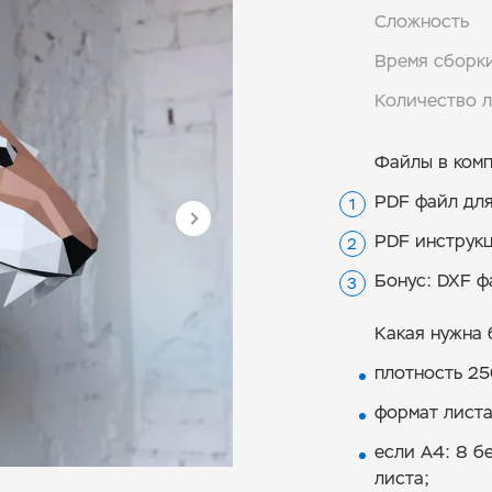
Сложность
Время сборк
Количество 
Файлы в комп
PDF файл для
PDF инструк
Бонус: DXF ф
Какая нужна 
плотность 250
формат листа 
если А4: 8 б
листа;